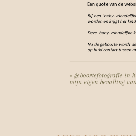
Een quote van de websi
Bij een ‘baby-vriendeli
worden en krijgt het kind,
Deze ‘baby-vriendelijke k
Na de geboorte wordt de 
op huid contact tussen m
Bij een ‘spoed keizersned
langere tijd mogelijk. De
«
geboortefotografie in 
Met de ‘baby-vriendelijke
mijn eigen bevalling van
direct huid op huid conta
KIJK MEE NAA