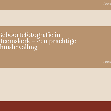
lee
Geboortefotografie in
Heemskerk – een prachtige
thuisbevalling
lee