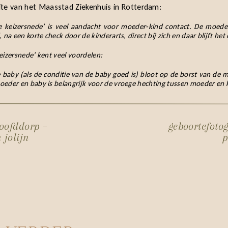
te van het Maasstad Ziekenhuis in Rotterdam:
jke keizersnede’ is veel aandacht voor moeder-kind contact. De moede
 na een korte check door de kinderarts, direct bij zich en daar blijft het
eizersnede’ kent veel voordelen:
baby (als de conditie van de baby goed is) bloot op de borst van de m
oeder en baby is belangrijk voor de vroege hechting tussen moeder en 
e’ is de operatie hetzelfde, maar is het huid op huid contact tussen moe
 veiligheid van moeder en baby staat altijd voorop en bepaalt wat mogelij
hoofddorp –
geboortefoto
 keizersnede’ wordt zoveel als mogelijk een natuurlijke bevalling benad
 jolijn
p
ct ook een positieve invloed te hebben de borstvoeding.
R HET GEBOORTEVERHAAL VAN LIVIA: