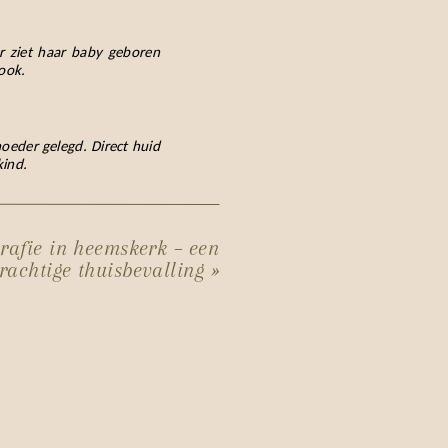
r ziet haar baby geboren
 ook.
oeder gelegd. Direct huid
kind.
der en baby niet direct of
k is.
grafie in heemskerk – een
erd. In de praktijk blijkt
rachtige thuisbevalling
»