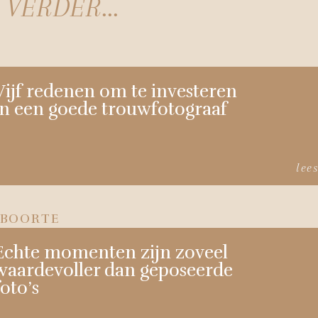
VERDER...
Vijf redenen om te investeren
in een goede trouwfotograaf
lee
BOORTE
Echte momenten zijn zoveel
waardevoller dan geposeerde
foto’s