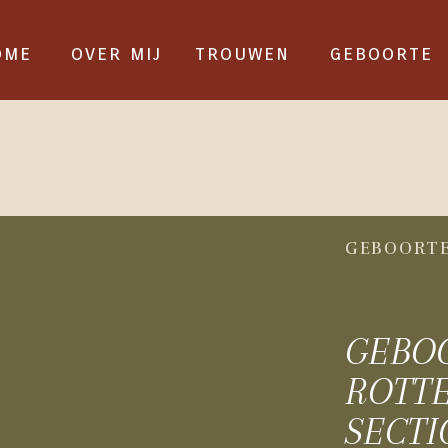
ome
over mij
trouwen
geboorte
GEBOORT
GEBO
ROTTE
SECTI